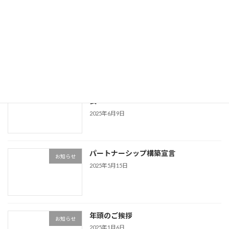
岡本食品株式会社 第2工場設立のお知
お知らせ
らせ
2025年8月27日
売上高100億円へ―「100億宣言」を公
お知らせ
表
2025年6月9日
パートナーシップ構築宣言
お知らせ
2025年5月15日
年頭のご挨拶
お知らせ
2025年1月6日